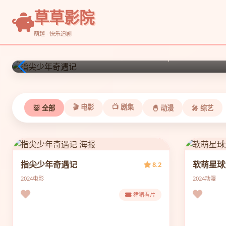
草草影院
🐷 指尖少年奇遇记
🐷 软萌星球大冒险
萌趣 · 快乐追剧
温情奇幻小品，平凡少年的暖心冒险。 | ⭐ 8.2
治愈系短篇动画，外星小可爱的日常。 | ⭐ 8.6
🎬 电影
📺 剧集
🐷 全部
🐣 动漫
🎤 综艺
指尖少年奇遇记
软萌星球
8.2
2024
电影
2024
动漫
猪猪看片