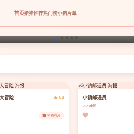
首页
猪猪推荐
热门榜
小猪片单
大冒险
小镇邮递员
8.6
2023
电影
猪猪看片