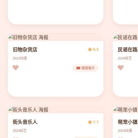
旧物杂货店
民谣在路
8.5
2023
动漫
2024
综艺
猪猪看片
街头音乐人
萌宠小镇
7.7
2024
综艺
2024
动漫