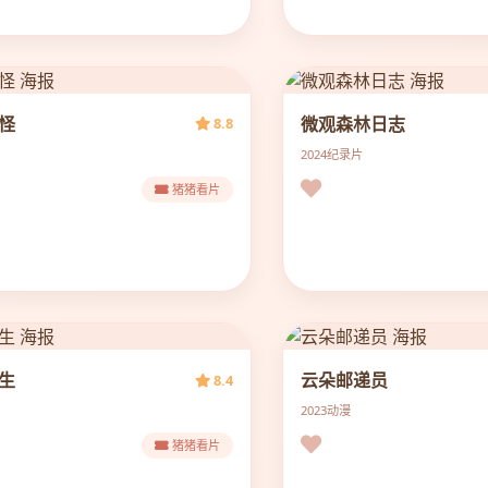
怪
微观森林日志
8.8
2024
纪录片
猪猪看片
生
云朵邮递员
8.4
2023
动漫
猪猪看片