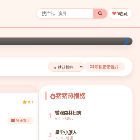
0
收藏
随机猪猪推荐
猪猪热播榜
8.1
微观森林日志
1
⭐ 9 · 纪录片
猪猪看片
星尘小旅人
2
⭐ 8.9 · 动漫